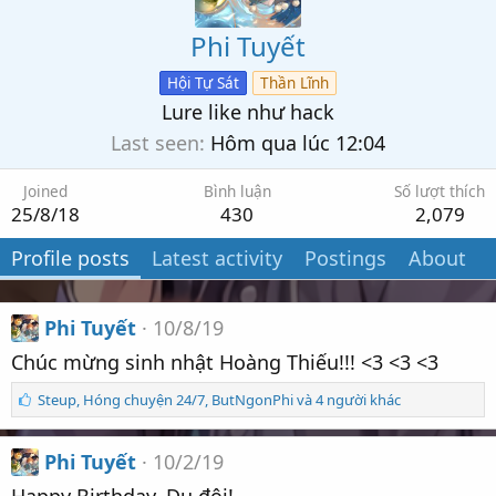
Phi Tuyết
Hội Tự Sát
Thần Lĩnh
Lure like như hack
Last seen
Hôm qua lúc 12:04
Joined
Bình luận
Số lượt thích
25/8/18
430
2,079
Profile posts
Latest activity
Postings
About
Phi Tuyết
10/8/19
Chúc mừng sinh nhật Hoàng Thiếu!!! <3 <3 <3
S
Steup
,
Hóng chuyện 24/7
,
ButNgonPhi và 4 người khác
ố
l
ư
Phi Tuyết
10/2/19
ợ