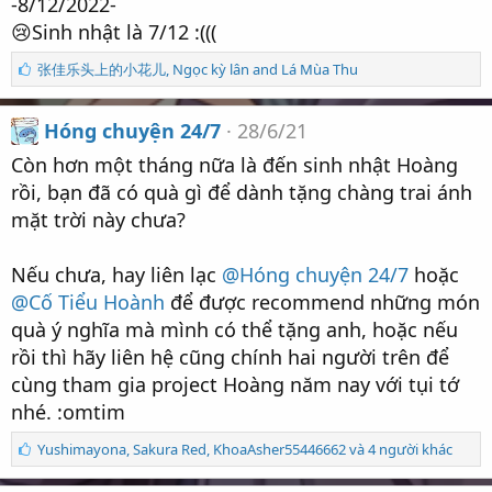
-8/12/2022-
😢Sinh nhật là 7/12 :(((
S
张佳乐头上的小花儿
,
Ngọc kỳ lân
and
Lá Mùa Thu
ố
l
ư
Hóng chuyện 24/7
28/6/21
ợ
Còn hơn một tháng nữa là đến sinh nhật Hoàng
t
t
rồi, bạn đã có quà gì để dành tặng chàng trai ánh
h
mặt trời này chưa?
í
c
h
Nếu chưa, hay liên lạc
@Hóng chuyện 24/7
hoặc
:
@Cố Tiểu Hoành
để được recommend những món
quà ý nghĩa mà mình có thể tặng anh, hoặc nếu
rồi thì hãy liên hệ cũng chính hai người trên để
cùng tham gia project Hoàng năm nay với tụi tớ
nhé. :omtim
S
Yushimayona
,
Sakura Red
,
KhoaAsher55446662 và 4 người khác
ố
l