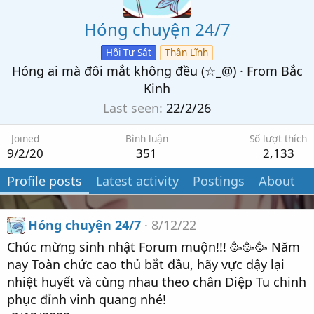
Hóng chuyện 24/7
Hội Tự Sát
Thần Lĩnh
Hóng ai mà đôi mắt không đều (☆_@)
·
From
Bắc
Kinh
Last seen
22/2/26
Joined
Bình luận
Số lượt thích
9/2/20
351
2,133
Profile posts
Latest activity
Postings
About
Hóng chuyện 24/7
8/12/22
Chúc mừng sinh nhật Forum muộn!!! 🥳🥳🥳 Năm
nay Toàn chức cao thủ bắt đầu, hãy vực dậy lại
nhiệt huyết và cùng nhau theo chân Diệp Tu chinh
phục đỉnh vinh quang nhé!