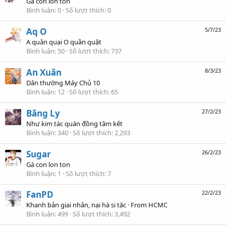
Gà con lon ton
Bình luận
0
Số lượt thích
0
Aq O
5/7/23
A quằn quại O quần quật
Bình luận
50
Số lượt thích
737
An Xuân
8/3/23
Dân thường Máy Chủ 10
Bình luận
12
Số lượt thích
65
Băng Ly
27/2/23
Như kim tác quán đồng tâm kết
Bình luận
340
Số lượt thích
2,293
Sugar
26/2/23
Gà con lon ton
Bình luận
1
Số lượt thích
7
FanPD
22/2/23
Khanh bản giai nhân, nại hà si tặc
·
From
HCMC
Bình luận
499
Số lượt thích
3,492