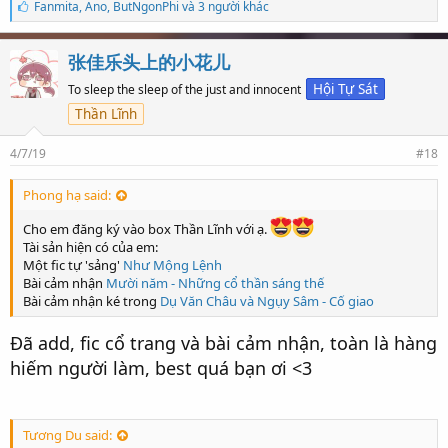
S
Fanmita
,
Ano
,
ButNgonPhi và 3 người khác
ố
l
ư
张佳乐头上的小花儿
ợ
t
Hội Tự Sát
To sleep the sleep of the just and innocent
t
Thần Lĩnh
h
í
c
4/7/19
#18
h
:
Phong hạ said:
Cho em đăng ký vào box Thần Lĩnh với ạ.
Tài sản hiện có của em:
Một fic tự 'sảng'
Như Mộng Lệnh
Bài cảm nhận
Mười năm - Những cổ thần sáng thế
Bài cảm nhận ké trong
Dụ Văn Châu và Ngụy Sâm - Cố giao
Đã add, fic cổ trang và bài cảm nhận, toàn là hàng
hiếm người làm, best quá bạn ơi <3
Tương Du said: