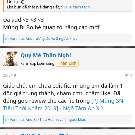
Lĩnh ạ =)))
List bún đã thắt (và đang siết) :
Tu Tu tạch tạch
Đã add <3 <3 <3
Mừng Bí Bo bế quan tới tầng cao mới!
S
Fanmita
,
Ano
,
Tương Du và 2 người khác
ố
l
ư
Quỷ Mê Thần Nghi
ợ
t
Thần Lĩnh
Farm exp kiếm sống
t
h
29/6/19
#14
í
c
Giáo chủ, em chưa edit fic, nhưng em đã làm 1
h
:
độc giả trung thành, chăm cmt, chăm like. Đã
đóng góp review cho các fic trong
[PJ Mừng SN
Tiêu Thời Khâm 2019] - Ngô Tâm An Xử
S
Fanmita
,
Ano
,
Cố Tiểu Hoành và 6 người khác
ố
l
ư