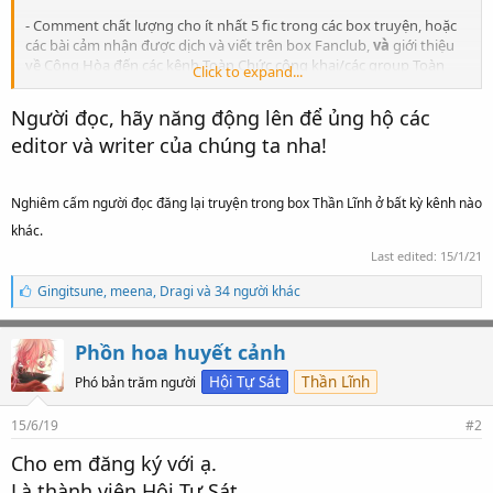
- Comment chất lượng cho ít nhất 5 fic trong các box truyện, hoặc
các bài cảm nhận được dịch và viết trên box Fanclub,
và
giới thiệu
về Cộng Hòa đến các kênh Toàn Chức công khai/các group Toàn
Click to expand...
Chức lớn và nhỏ (có share link),
hoặc
Người đọc, hãy năng động lên để ủng hộ các
- Dịch hoặc viết fic/cảm nhận/tài liệu, lượng chữ tổng cộng vượt 5k.
editor và writer của chúng ta nha!
Bài đã hoàn thành nhưng chờ đăng theo lịch project cũng được
tính nếu host project xác nhận.
Nghiêm cấm người đọc đăng lại truyện trong box Thần Lĩnh ở bất kỳ kênh nào
khác.
Last edited:
15/1/21
S
Gingitsune
,
meena
,
Dragi và 34 người khác
ố
l
ư
Phồn hoa huyết cảnh
ợ
t
Hội Tự Sát
Thần Lĩnh
Phó bản trăm người
t
h
15/6/19
#2
í
c
Cho em đăng ký với ạ.
h
:
Là thành viên Hội Tự Sát