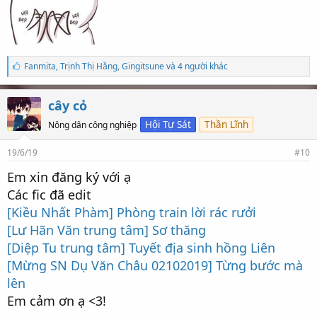
S
Fanmita
,
Trịnh Thị Hằng
,
Gingitsune và 4 người khác
ố
l
ư
cây cỏ
ợ
t
Hội Tự Sát
Thần Lĩnh
Nông dân công nghiệp
t
h
19/6/19
#10
í
c
Em xin đăng ký với ạ
h
:
Các fic đã edit
[Kiều Nhất Phàm] Phòng train lời rác rưởi
[Lư Hãn Văn trung tâm] Sơ thăng
[Diệp Tu trung tâm] Tuyết địa sinh hồng Liên
[Mừng SN Dụ Văn Châu 02102019] Từng bước mà
lên
Em cảm ơn ạ <3!