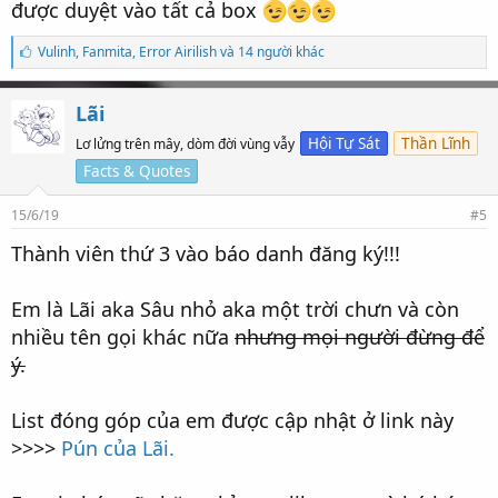
được duyệt vào tất cả box
S
Vulinh
,
Fanmita
,
Error Airilish và 14 người khác
ố
l
ư
Lãi
ợ
t
Hội Tự Sát
Thần Lĩnh
Lơ lửng trên mây, dòm đời vùng vẫy
t
Facts & Quotes
h
í
c
15/6/19
#5
h
:
Thành viên thứ 3 vào báo danh đăng ký!!!
Em là Lãi aka Sâu nhỏ aka một trời chưn và còn
nhiều tên gọi khác nữa
nhưng mọi người đừng để
ý.
List đóng góp của em được cập nhật ở link này
>>>>
Pún của Lãi.