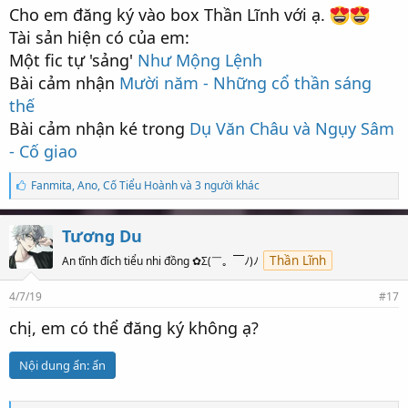
c
Cho em đăng ký vào box Thần Lĩnh với ạ.
h
:
Tài sản hiện có của em:
Một fic tự 'sảng'
Như Mộng Lệnh
Bài cảm nhận
Mười năm - Những cổ thần sáng
thế
Bài cảm nhận ké trong
Dụ Văn Châu và Ngụy Sâm
- Cố giao
S
Fanmita
,
Ano
,
Cố Tiểu Hoành và 3 người khác
ố
l
ư
Tương Du
ợ
t
Thần Lĩnh
An tĩnh đích tiểu nhi đồng ✿Σ(￣。￣ﾉ)ﾉ
t
h
4/7/19
#17
í
c
chị, em có thể đăng ký không ạ?
h
:
Nội dung ẩn:
ẩn