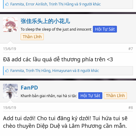
S
Fanmita
,
Error Airilish
,
Trịnh Thị Hằng và 9 người khác
ố
l
ư
张佳乐头上的小花儿
ợ
t
Hội Tự Sát
To sleep the sleep of the just and innocent
t
Thần Lĩnh
h
í
c
15/6/19
#7
h
:
Đã add các lầu quá dễ thương phía trên <3
S
Fanmita
,
Trịnh Thị Hằng
,
Himayunan và 8 người khác
ố
l
ư
FanPD
ợ
t
Hội Tự Sát
Thần Lĩnh
Khanh bản giai nhân, nại hà si tặc
t
h
19/6/19
#8
í
c
Add tui dzới! Cho tui đăng ký dzới! Tui hứa tui sẽ
h
:
chèo thuyền Diệp Duệ và Lâm Phương cần mẫn.