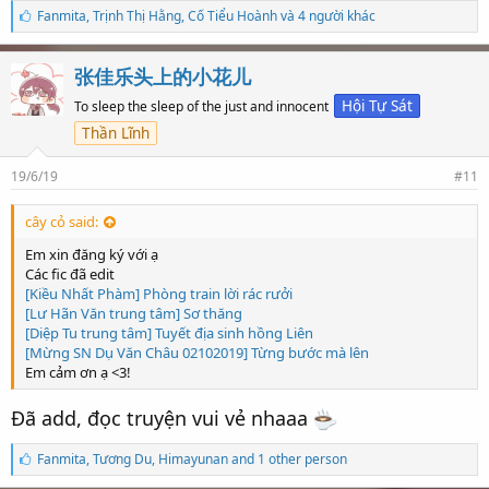
S
Fanmita
,
Trịnh Thị Hằng
,
Cố Tiểu Hoành và 4 người khác
ố
l
ư
张佳乐头上的小花儿
ợ
t
Hội Tự Sát
To sleep the sleep of the just and innocent
t
Thần Lĩnh
h
í
c
19/6/19
#11
h
:
cây cỏ said:
Em xin đăng ký với ạ
Các fic đã edit
[Kiều Nhất Phàm] Phòng train lời rác rưởi
[Lư Hãn Văn trung tâm] Sơ thăng
[Diệp Tu trung tâm] Tuyết địa sinh hồng Liên
[Mừng SN Dụ Văn Châu 02102019] Từng bước mà lên
Em cảm ơn ạ <3!
Đã add, đọc truyện vui vẻ nhaaa
S
Fanmita
,
Tương Du
,
Himayunan and 1 other person
ố