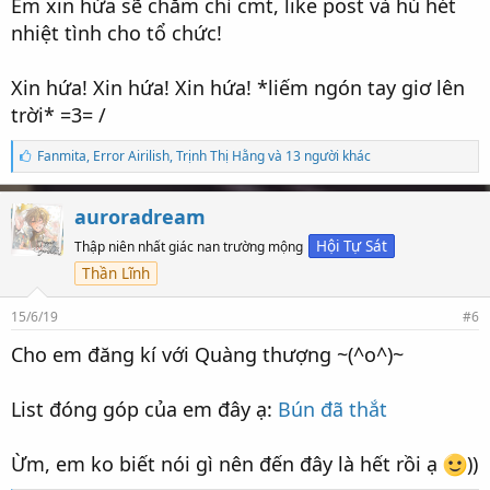
Em xin hứa sẽ chăm chỉ cmt, like post và hú hét
nhiệt tình cho tổ chức!
Xin hứa! Xin hứa! Xin hứa! *liếm ngón tay giơ lên
trời* =3= /
S
Fanmita
,
Error Airilish
,
Trịnh Thị Hằng và 13 người khác
ố
l
ư
auroradream
ợ
t
Hội Tự Sát
Thập niên nhất giác nan trường mộng
t
Thần Lĩnh
h
í
c
15/6/19
#6
h
:
Cho em đăng kí với Quàng thượng ~(^o^)~
List đóng góp của em đây ạ:
Bún đã thắt
Ừm, em ko biết nói gì nên đến đây là hết rồi ạ
))