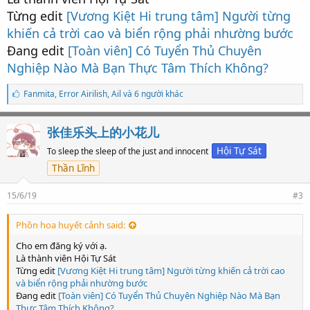
Từng edit
[Vương Kiệt Hi trung tâm] Người từng
khiến cả trời cao và biển rộng phải nhường bước
Đang edit
[Toàn viên] Có Tuyển Thủ Chuyên
Nghiệp Nào Mà Bạn Thực Tâm Thích Không?
S
Fanmita
,
Error Airilish
,
Ail và 6 người khác
ố
l
ư
张佳乐头上的小花儿
ợ
t
Hội Tự Sát
To sleep the sleep of the just and innocent
t
Thần Lĩnh
h
í
c
15/6/19
#3
h
:
Phồn hoa huyết cảnh said:
Cho em đăng ký với ạ.
Là thành viên Hội Tự Sát
Từng edit
[Vương Kiệt Hi trung tâm] Người từng khiến cả trời cao
và biển rộng phải nhường bước
Đang edit
[Toàn viên] Có Tuyển Thủ Chuyên Nghiệp Nào Mà Bạn
Thực Tâm Thích Không?