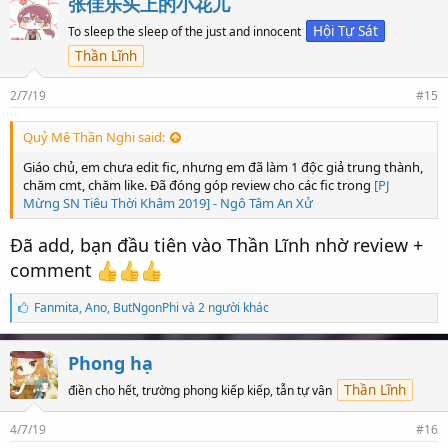
张佳乐头上的小花儿
ợ
t
Hội Tự Sát
To sleep the sleep of the just and innocent
t
Thần Lĩnh
h
í
c
2/7/19
#15
h
:
Quỷ Mê Thần Nghi said:
Giáo chủ, em chưa edit fic, nhưng em đã làm 1 độc giả trung thành,
chăm cmt, chăm like. Đã đóng góp review cho các fic trong
[PJ
Mừng SN Tiêu Thời Khâm 2019] - Ngô Tâm An Xử
Đã add, bạn đầu tiên vào Thần Lĩnh nhờ review +
comment
S
Fanmita
,
Ano
,
ButNgonPhi và 2 người khác
ố
l
ư
Phong hạ
ợ
t
Thần Lĩnh
điền cho hết, trường phong kiếp kiếp, tẫn tự vân
t
h
4/7/19
#16
í