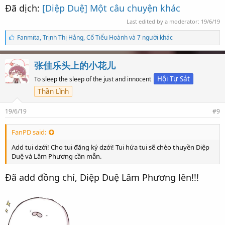
Đã dịch:
[Diệp Duệ] Một câu chuyện khác
Last edited by a moderator:
19/6/19
S
Fanmita
,
Trịnh Thị Hằng
,
Cố Tiểu Hoành và 7 người khác
ố
l
ư
张佳乐头上的小花儿
ợ
t
Hội Tự Sát
To sleep the sleep of the just and innocent
t
Thần Lĩnh
h
í
c
19/6/19
#9
h
:
FanPD said:
Add tui dzới! Cho tui đăng ký dzới! Tui hứa tui sẽ chèo thuyền Diệp
Duệ và Lâm Phương cần mẫn.
Đã add đồng chí, Diệp Duệ Lâm Phương lên!!!