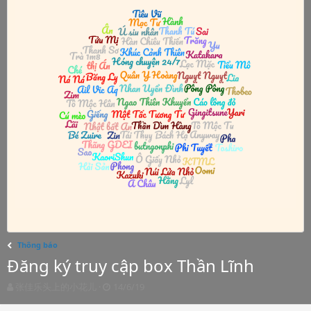
Thông báo
Đăng ký truy cập box Thần Lĩnh
T
S
张佳乐头上的小花儿
14/6/19
h
t
r
a