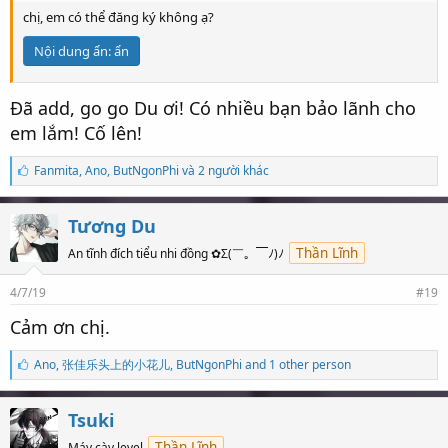
chị, em có thể đăng ký không ạ?
Nội dung ẩn:
ẩn
Đã add, go go Du ơi! Có nhiều bạn bảo lãnh cho
em lắm! Cố lên!
S
Fanmita
,
Ano
,
ButNgonPhi và 2 người khác
ố
l
ư
Tương Du
ợ
t
Thần Lĩnh
An tĩnh đích tiểu nhi đồng ✿Σ(￣。￣ﾉ)ﾉ
t
h
4/7/19
#19
í
c
Cảm ơn chị.
h
:
S
Ano
,
张佳乐头上的小花儿
,
ButNgonPhi and 1 other person
ố
l
ư
Tsuki
ợ
t
Thần Lĩnh
Máy cày level