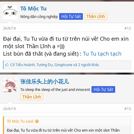
l
ư
Tô Mộc Tu
ợ
t
Hội Tự Sát
Thần Lĩnh
Nông dân công nghiệp
t
h
26/6/19
#12
í
c
Đại đại, Tu Tu vừa đi tu từ trên núi về! Cho em xin
h
:
một slot Thần Lĩnh ạ =)))
List bún đã thắt (và đang siết) :
Tu Tu tạch tạch
S
Cố Tiểu Hoành
,
Tương Du
,
Gingitsune và 2 người khác
ố
l
ư
张佳乐头上的小花儿
ợ
t
Hội Tự Sát
To sleep the sleep of the just and innocent
t
Thần Lĩnh
h
í
c
26/6/19
#13
h
:
Tô Mộc Tu said:
Đại đại, Tu Tu vừa đi tu từ trên núi về! Cho em xin một slot Thần