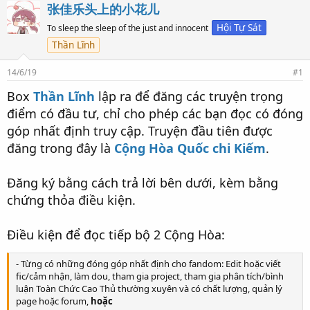
张佳乐头上的小花儿
e
r
a
t
Hội Tự Sát
To sleep the sleep of the just and innocent
d
d
Thần Lĩnh
s
a
t
t
14/6/19
#1
a
e
r
Box
Thần Lĩnh
lập ra để đăng các truyện trọng
t
điểm có đầu tư, chỉ cho phép các bạn đọc có đóng
e
r
góp nhất định truy cập. Truyện đầu tiên được
đăng trong đây là
Cộng Hòa Quốc chi Kiếm
.
Đăng ký bằng cách trả lời bên dưới, kèm bằng
chứng thỏa điều kiện.
Điều kiện để đọc tiếp bộ 2 Cộng Hòa:
- Từng có những đóng góp nhất định cho fandom: Edit hoặc viết
fic/cảm nhận, làm dou, tham gia project, tham gia phân tích/bình
luận Toàn Chức Cao Thủ thường xuyên và có chất lượng, quản lý
page hoặc forum,
hoặc