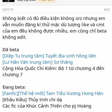
t
h
20/7/19
#20
í
c
Không biết có đủ điều kiện không orz nhưng em
h
:
vẫn muốn đăng kí thử mặc dù lượng like và cmt
của em đều không được nhiều, em cũng chỉ beta
không edit.
Đã beta
[Diệp Tu trung tâm] Tuyết địa sinh hồng liên
[Lư Hãn Văn trung tâm] Sơ thăng
Cộng Hòa Quốc Chi Kiếm: Bộ 1 từ chương 4 đến
chương 7
Đang beta:
[Fanfic][Thế hệ mới] Tam Tiểu Vương Hưng Hân
[Khâu Kiều] Thủy tinh chi dạ
Các fic của Khúc Cảnh Thiên cho pj Hoàng