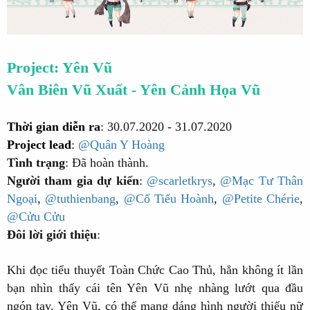
Project: Yên Vũ
Vân Biên Vũ Xuất - Yên Cảnh Họa Vũ
Thời gian diễn ra
: 30.07.2020 - 31.07.2020
Project lead
:
@Quân Y Hoàng
Tình trạng
: Đã hoàn thành.
Người tham gia dự kiến
:
@scarletkrys
,
@Mạc Tư Thân
Ngoại
,
@tuthienbang
,
@Cố Tiểu Hoành
,
@Petite Chérie
,
@Cửu Cửu
Đôi lời giới thiệu
:
Khi đọc tiểu thuyết Toàn Chức Cao Thủ, hẳn không ít lần
bạn nhìn thấy cái tên Yên Vũ nhẹ nhàng lướt qua đầu
ngón tay. Yên Vũ, có thể mang dáng hình người thiếu nữ