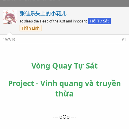
h
t
r
a
张佳乐头上的小花儿
e
r
a
t
Hội Tự Sát
To sleep the sleep of the just and innocent
d
d
Thần Lĩnh
s
a
t
t
19/7/19
#1
a
e
r
t
e
r
Vòng Quay Tự Sát
Project - Vinh quang và truyền
thừa
--- oOo ---