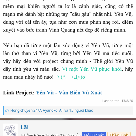
mềm mại khiến người ta lơ là cảnh giác, cũng có thể
mạnh mẽ đánh bật những tay "đầu gấu" nhất nhì.
Yên Vũ,
đúng với cái tên ấy, tựa như cơn mưa phùn nhẹ rơi, điểm
xuyết vào bức tranh Vinh Quang nét đẹp đẽ riêng mình.
Nếu bạn đã từng một lần xúc động vì Yên Vũ, từng một
lần thở than vì Yên Vũ, từng bởi Yên Vũ mà tiếc nuối,
vậy hãy đến với project chúng mình - Thế giới Yên Vũ
đầy tình yêu và màu sắc.
Vì một Yên Vũ phục khởi
, hãy
mau mau nhảy hố nào!
ヽ(*。>Д<)o゜
Link Project
:
Yên Vũ - Vân Biên Vũ Xuất
Last edited:
13/8/20
S
Hóng chuyện 24/7
,
Ayanoko
,
Ail và 15 người khác
ố
l
ư
Lãi
ợ
t
Hội Tự Sát
Thần Lĩnh
Lơ lửng trên mây, dòm đời vùng vẫy