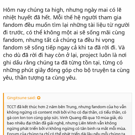
Hôm nay chúng ta high, nhưng ngày mai có lẽ
nhiệt huyết đã hết. Mỗi thế hệ người tham gia
fandom đều muốn tìm lại những tài liệu từ người
đi trước, có thể không một ai sẽ sống mãi cùng
fandom, nhưng tất cả chúng ta đều hi vọng
fandom sẽ sống tiếp ngay cả khi ta đã rời đi. Và
cho dù đã rời đi hay còn ở lại, project luôn là nơi
ghi dấu rằng chúng ta đã từng tồn tại, từng có
những phút giây đóng góp cho bộ truyện ta cùng
yêu, thần tượng ta cùng yêu.
Gingitsune said:
TCCT đã kết thúc hơn 2 năm bên Trung, nhưng fandom của họ vẫn
không ngừng có content mới bởi vì họ có đại thần, có tiểu thần, có
gà con lon ton cùng góp sức. Vinh Quang đã qua 10 mùa giải, dù
bao nhiêu đại thần đã giải nghệ, nhưng Liên Minh vẫn không
ngừng phát triển bởi vì không ngừng có tân binh ra mắt mỗi mùa.
Forum của chúng ta chỉ có thể phát triển dài lâu nếu mỗi chúng ta