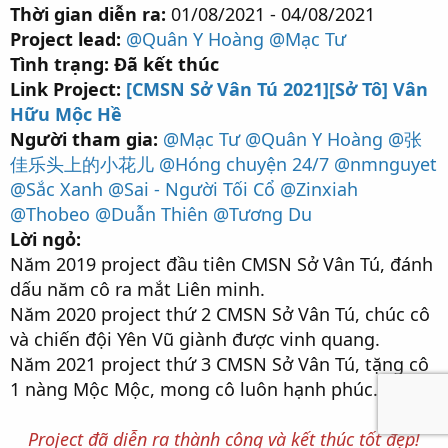
Thời gian diễn ra:
01/08/2021 - 04/08/2021
Project lead:
@Quân Y Hoàng
@Mạc Tư
Tình trạng: Đã kết thúc
Link Project:
[CMSN Sở Vân Tú 2021][Sở Tô] Vân
Hữu Mộc Hề
Người tham gia:
@Mạc Tư
@Quân Y Hoàng
@张
佳乐头上的小花儿
@Hóng chuyện 24/7
@nmnguyet
@Sắc Xanh
@Sai - Người Tối Cổ
@Zinxiah
@Thobeo
@Duẫn Thiên
@Tương Du
Lời ngỏ:
Năm 2019 project đầu tiên CMSN Sở Vân Tú, đánh
dấu năm cô ra mắt Liên minh.
Năm 2020 project thứ 2 CMSN Sở Vân Tú, chúc cô
và chiến đội Yên Vũ giành được vinh quang.
Năm 2021 project thứ 3 CMSN Sở Vân Tú, tặng cô
1 nàng Mộc Mộc, mong cô luôn hạnh phúc.
Project đã diễn ra thành công và kết thúc tốt đẹp!