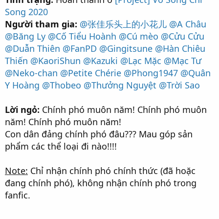
Song 2020
Người tham gia:
@张佳乐头上的小花儿
@A Châu
@Băng Ly
@Cố Tiểu Hoành
@Cú mèo
@Cửu Cửu
@Duẫn Thiên
@FanPD
@Gingitsune
@Hàn Chiêu
Thiến
@KaoriShun
@Kazuki
@Lạc Mặc
@Mạc Tư
@Neko-chan
@Petite Chérie
@Phong1947
@Quân
Y Hoàng
@Thobeo
@Thưởng Nguyệt
@Trời Sao
Lời ngỏ:
Chính phó muôn năm! Chính phó muôn
năm! Chính phó muôn năm!
Con dân đảng chính phó đâu??? Mau góp sản
phẩm các thể loại đi nào!!!!
Note:
Chỉ nhận chính phó chính thức (đã hoặc
đang chính phó), không nhận chính phó trong
fanfic.