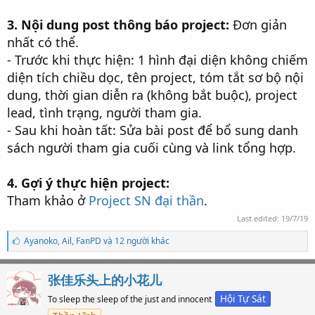
3. Nội dung post thông báo project:
Đơn giản
nhất có thể.
- Trước khi thực hiện: 1 hình đại diện không chiếm
diện tích chiều dọc, tên project, tóm tắt sơ bộ nội
dung, thời gian diễn ra (không bắt buộc), project
lead, tình trạng, người tham gia.
- Sau khi hoàn tất: Sửa bài post để bổ sung danh
sách người tham gia cuối cùng và link tổng hợp.
4. Gợi ý thực hiện project:
Tham khảo ở
Project SN đại thần
.
Last edited:
19/7/19
S
Ayanoko
,
Ail
,
FanPD và 12 người khác
ố
l
ư
张佳乐头上的小花儿
ợ
t
Hội Tự Sát
To sleep the sleep of the just and innocent
t