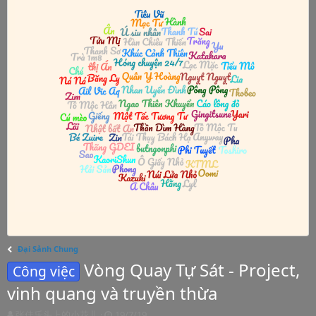
Đại Sảnh Chung
Vòng Quay Tự Sát - Project,
Công việc
vinh quang và truyền thừa
T
S
张佳乐头上的小花儿
19/7/19