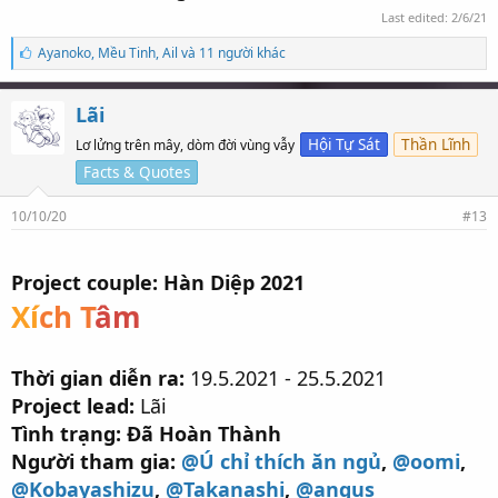
Last edited:
2/6/21
S
Ayanoko
,
Mều Tinh
,
Ail và 11 người khác
ố
l
ư
Lãi
ợ
t
Hội Tự Sát
Thần Lĩnh
Lơ lửng trên mây, dòm đời vùng vẫy
t
Facts & Quotes
h
í
c
10/10/20
#13
h
:
Project couple: Hàn Diệp 2021
Xí
ch T
âm
Thời gian diễn ra:
19.5.2021 - 25.5.2021
Project lead:
Lãi
Tình trạng: Đã Hoàn Thành
Người tham gia:
@Ú chỉ thích ăn ngủ
,
@oomi
,
@Kobayashizu
,
@Takanashi
,
@angus