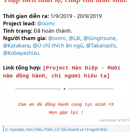
Thời gian diễn ra:
1/9/2019 - 20/9/2019
Project lead:
@oomi
Tình trạng:
Đã hoàn thành.
Người tham gia:
@oomi
,
@Lãi
,
@Gingitsune
,
@Katakara
,
@Ú chỉ thích ăn ngủ
,
@Takanashi
,
@Kobayashizu
.
Link tổng hợp:
[Project Hàn Diệp - Mười
năm đồng hành, chỉ ngươi hiểu ta]
Cảm ơn đã đồng hành cùng tụi mình <3
Hẹn gặp lại !
Last edited:
4/10/19
S
Ayanoko
,
Hàn Chiêu Thiến
,
Cố Tiểu Hoành và 14 người khác