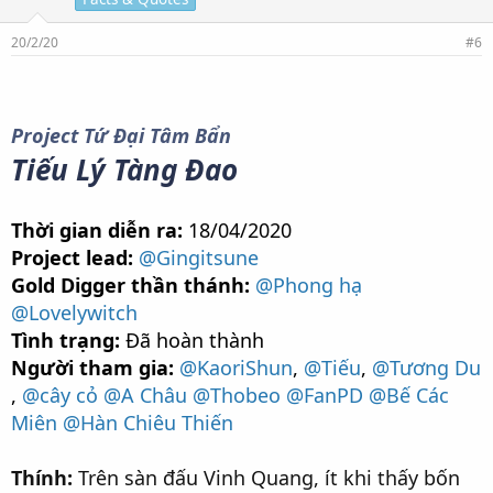
h
í
c
20/2/20
#6
h
:
Project Tứ Đại Tâm Bẩn
Tiếu Lý Tàng Đao
Thời gian diễn ra:
18/04/2020
Project lead:
@Gingitsune
Gold Digger thần thánh:
@Phong hạ
@Lovelywitch
Tình trạng:
Đã hoàn thành
Người tham gia:
@KaoriShun
,
@Tiếu
,
@Tương Du
,
@cây cỏ
@A Châu
@Thobeo
@FanPD
@Bế Các
Miên
@Hàn Chiêu Thiến
Thính:
Trên sàn đấu Vinh Quang, ít khi thấy bốn