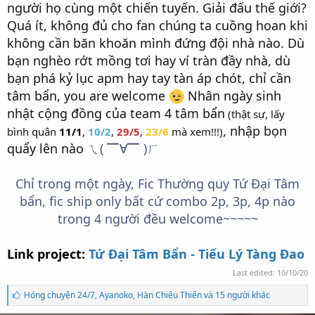
người họ cùng một chiến tuyến. Giải đấu thế giới?
Quá ít, không đủ cho fan chúng ta cuồng hoan khi
không cần băn khoăn mình đứng đội nhà nào. Dù
bạn nghèo rớt mồng tơi hay ví tràn đầy nhà, dù
bạn phá kỷ lục apm hay tay tàn áp chót, chỉ cần
tâm bẩn, you are welcome
Nhân ngày sinh
nhật cộng đồng của team 4 tâm bẩn
(thật sự, lấy
, nhập bọn
bình quân
11/1
,
10/2
,
29/5
,
23/6
mà xem!!!)
quẩy lên nào
ㄟ( ▔∀▔ )ㄏ
Chỉ trong một ngày, Fic Thường quy Tứ Đại Tâm
bẩn, fic ship only bất cứ combo 2p, 3p, 4p nào
trong 4 người đều welcome~~~~~
Link project:
Tứ Đại Tâm Bẩn - Tiếu Lý Tàng Đao
Last edited:
10/10/20
S
Hóng chuyện 24/7
,
Ayanoko
,
Hàn Chiêu Thiến và 15 người khác
ố