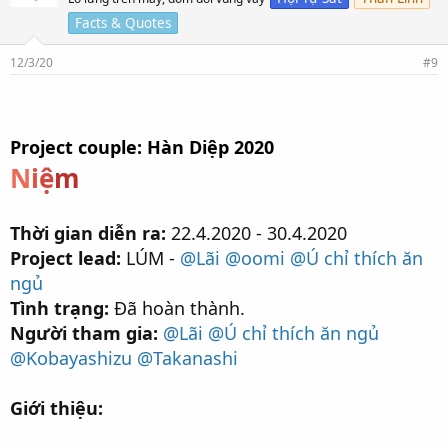
t
Facts & Quotes
h
í
c
12/3/20
#9
h
:
Project couple: Hàn Diệp 2020
N
i
ệ
m
Thời gian diễn ra:
22.4.2020 - 30.4.2020
Project lead:
LÚM -
@Lãi
@oomi
@Ú chỉ thích ăn
ngủ
Tình trạng:
Đã hoàn thành.
Người tham gia:
@Lãi
@Ú chỉ thích ăn ngủ
@Kobayashizu
@Takanashi
Giới thiệu: