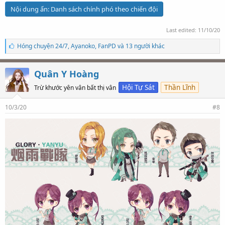
Nội dung ẩn:
Danh sách chính phó theo chiến đội
Last edited:
11/10/20
S
Hóng chuyện 24/7
,
Ayanoko
,
FanPD và 13 người khác
ố
l
ư
Quân Y Hoàng
ợ
t
Hội Tự Sát
Thần Lĩnh
Trừ khước yên vân bất thị vân
t
h
10/3/20
#8
í
c
h
: