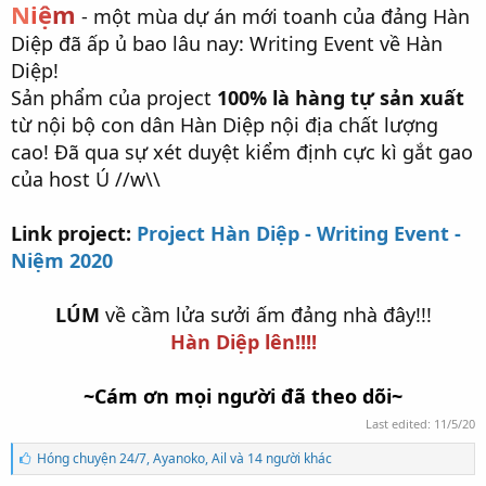
N
i
ệ
m
- một mùa dự án mới toanh của đảng Hàn
Diệp đã ấp ủ bao lâu nay: Writing Event về Hàn
Diệp!
Sản phẩm của project
100% là hàng tự sản xuất
từ nội bộ con dân Hàn Diệp nội địa chất lượng
cao! Đã qua sự xét duyệt kiểm định cực kì gắt gao
của host Ú //w\\
Link project:
Project Hàn Diệp - Writing Event -
Niệm 2020
LÚM
về cầm lửa sưởi ấm đảng nhà đây!!!
Hàn Diệp lên!!!!
~Cám ơn mọi người đã theo dõi~
Last edited:
11/5/20
S
Hóng chuyện 24/7
,
Ayanoko
,
Ail và 14 người khác
ố