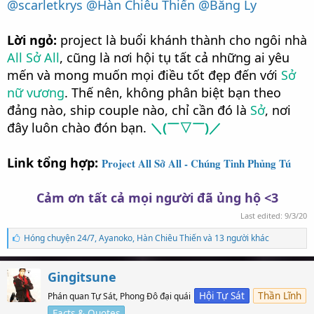
@scarletkrys
@Hàn Chiêu Thiến
@Băng Ly
Lời ngỏ:
project là buổi khánh thành cho ngôi nhà
All Sở All
, cũng là nơi hội tụ tất cả những ai yêu
mến và mong muốn mọi điều tốt đẹp đến với
Sở
nữ vương
. Thế nên, không phân biệt bạn theo
đảng nào, ship couple nào, chỉ cần đó là
Sở
, nơi
đây luôn chào đón bạn.
＼(￣▽￣)／
Link tổng hợp:
Project All Sở All - Chúng Tinh Phủng Tú
Cảm ơn tất cả mọi người đã ủng hộ <3
Last edited:
9/3/20
S
Hóng chuyện 24/7
,
Ayanoko
,
Hàn Chiêu Thiến và 13 người khác
ố
l
ư
Gingitsune
ợ
t
Hội Tự Sát
Thần Lĩnh
Phán quan Tự Sát, Phong Đô đại quái
t
Facts & Quotes