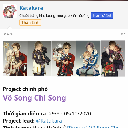
l
ư
Katakara
ợ
t
Hội Tự Sát
Chuột trắng Kho lương, moi gạo kiếm đường
t
Thần Lĩnh
h
í
c
3/3/20
#7
h
:
Project chính phó
Vô Song Chi Song
Thời gian diễn ra:
29/9 - 05/10/2020
Project lead:
@Katakara
Tình trạng:
Hoàn thành ở
[Project] Vô Song Chi