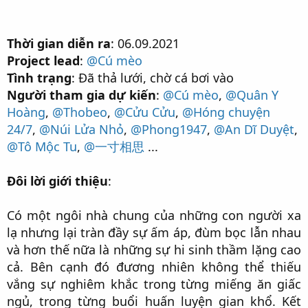
Thời gian diễn ra
: 06.09.2021
Project lead
:
@Cú mèo
Tình trạng
: Đã thả lưới, chờ cá bơi vào
Người tham gia dự kiến
:
@Cú mèo
,
@Quân Y
Hoàng
,
@Thobeo
,
@Cửu Cửu
,
@Hóng chuyện
24/7
,
@Núi Lửa Nhỏ
,
@Phong1947
,
@An Dĩ Duyệt
,
@Tô Mộc Tu
,
@一寸相思
...
Đôi lời giới thiệu
:
Có một ngôi nhà chung của những con người xa
lạ nhưng lại tràn đầy sự ấm áp, đùm bọc lẫn nhau
và hơn thế nữa là những sự hi sinh thầm lặng cao
cả. Bên cạnh đó đương nhiên không thể thiếu
vắng sự nghiêm khắc trong từng miếng ăn giấc
ngủ, trong từng buổi huấn luyện gian khổ. Kết