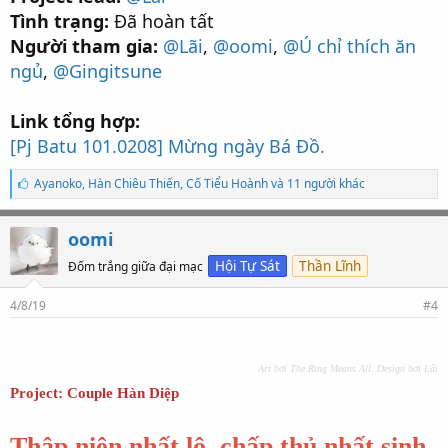
Tình trạng:
Đã hoàn tất
Người tham gia:
@Lãi
,
@oomi
,
@Ú chỉ thích ăn
ngủ
,
@Gingitsune
Link tổng hợp:
[Pj Batu 101.0208] Mừng ngày Bá Đồ.
S
Ayanoko
,
Hàn Chiêu Thiến
,
Cố Tiểu Hoành và 11 người khác
ố
l
ư
oomi
ợ
t
Hội Tự Sát
Thần Lĩnh
Đốm trắng giữa đại mạc
t
h
4/8/19
#4
í
c
h
:
Art bởi The Ring Means All. Design bởi Lãi
Project: Couple Hàn Diệp
Thập niên nhất lộ, chấp thủ nhất sinh.