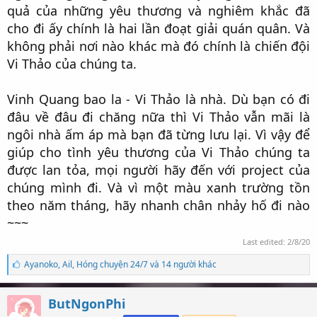
quả của những yêu thương và nghiêm khắc đã
cho đi ấy chính là hai lần đoạt giải quán quân. Và
không phải nơi nào khác mà đó chính là chiến đội
Vi Thảo của chúng ta.​
Vinh Quang bao la - Vi Thảo là nhà. Dù bạn có đi
đâu về đâu đi chăng nữa thì Vi Thảo vẫn mãi là
ngôi nhà ấm áp mà bạn đã từng lưu lại. Vì vậy để
giúp cho tình yêu thương của Vi Thảo chúng ta
được lan tỏa, mọi người hãy đến với project của
chúng mình đi. Và vì một màu xanh trường tồn
theo năm tháng, hãy nhanh chân nhảy hố đi nào
~~~​
Last edited:
2/8/20
S
Ayanoko
,
Ail
,
Hóng chuyện 24/7 và 14 người khác
ố
l
ư
ButNgonPhi
ợ