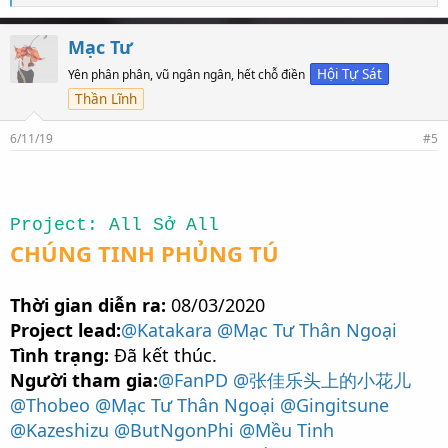
ố
l
ư
Mạc Tư
ợ
t
Hội Tự Sát
Yên phân phân, vũ ngân ngân, hết chỗ điền
t
Thần Lĩnh
h
í
c
6/11/19
#5
h
:
Project: All Sở All
CHÚNG TINH PHỦNG TÚ
Thời gian diễn ra:
08/03/2020
Project lead:
@Katakara
@Mạc Tư Thân Ngoại
Tình trạng:
Đã kết thúc.
Người tham gia:
@FanPD
@张佳乐头上的小花儿
@Thobeo
@Mạc Tư Thân Ngoại
@Gingitsune
@Kazeshizu
@ButNgonPhi
@Mều Tinh