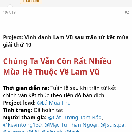
Thần Lĩnh
h
í
c
19/7/19
#2
h
:
Project: Vinh danh Lam Vũ sau trận tứ kết mùa
giải thứ 10.
Chúng Ta Vẫn Còn Rất Nhiều
Mùa Hè Thuộc Về Lam Vũ
Thời gian diễn ra:
Tuần lễ sau khi trận tứ kết
chính văn kết thúc theo tiến độ bản dịch.
Project lead:
@Lá Mùa Thu
Tình trạng:
Đã hoàn tất
Người tham gia:
@Cát Tường Tam Bảo
,
@kevintong139
,
@Mạc Tư Thân Ngoại
,
@Jsuis.pa
,