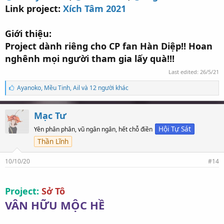
Link project:
Xích Tâm 2021
Giới thiệu:
Project dành riêng cho CP fan Hàn Diệp!! Hoan
nghênh mọi người tham gia lấy quà!!!
Last edited:
26/5/21
S
Ayanoko
,
Mều Tinh
,
Ail và 12 người khác
ố
l
ư
Mạc Tư
ợ
t
Hội Tự Sát
Yên phân phân, vũ ngân ngân, hết chỗ điền
t
Thần Lĩnh
h
í
c
10/10/20
#14
h
:
Project:
Sở Tô
VÂN HỮU MỘC HỀ