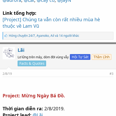
@aurora
,
@Lãi
,
@cây cỏ
,
@JayN
Link tổng hợp:
[Project] Chúng ta vẫn còn rất nhiều mùa hè
thuộc về Lam Vũ
S
Hóng chuyện 24/7
,
Ayanoko
,
Ail và 14 người khác
ố
l
ư
Lãi
ợ
t
Hội Tự Sát
Thần Lĩnh
Lơ lửng trên mây, dòm đời vùng vẫy
t
Facts & Quotes
h
í
c
2/8/19
#3
h
:
Project: Mừng Ngày Bá Đồ.
Thời gian diễn ra:
2/8/2019.
Project lead:
@Lãi