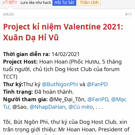
t
Hội Tự Sát
Thần Lĩnh
Lure like như hack
t
h
4/6/20
#11
í
c
Project kỉ niệm Valentine 2021:
h
:
Xuân Dạ Hỉ Vũ
Thời gian diễn ra:
14/02/2021
Project Host:
Hoan Hoan (Phốc Hươu, 5 tháng
tuổi người, chủ tịch Dog Host Club của forum
TCCT)
Thư ký:
Thư ký
@ButNgonPhi
và
@FanPD
Tình trạng:
Đã hoàn thành.
Người tham gia:
@Mẹ_Đại_Tôn,
@FanPD
,
@Mạc
Tư
, @Sao,
@NhapDaHan
,
@Cú mèo
, . . .
Tôi, Bút Ngôn Phi, thư ký của Dog Host Club, xin
trân trọng giới thiệu: Mr Hoan Hoan, President of